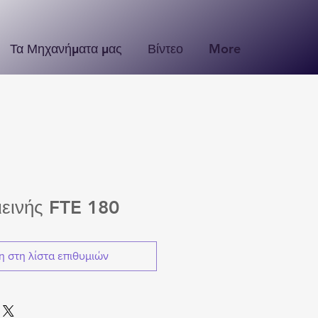
Τα Μηχανήματα μας
Βίντεο
More
ιεινής FTE 180
 στη λίστα επιθυμιών