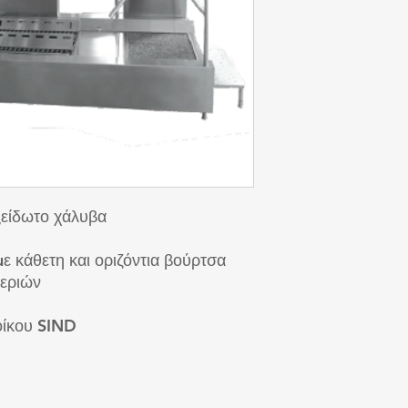
ξείδωτο χάλυβα
ε κάθετη και οριζόντια βούρτσα
χεριών
οίκου SIND