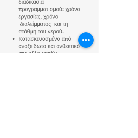
διαδικασία
προγραμματισμού: χρόνο
εργασίας, χρόνο
διαλείμματος και τη
στάθμη του νερού.
Κατασκευασμένο από
ανοξείδωτο και ανθεκτικό
στα οξέα ατσάλι.
Πίνακας ελέγχου
Mitsubishi με οθόνη αφής.
Μήκος ραβδιού: 900-1000
mm.
Προέλευση : Πολωνία , του
οίκου INWESTPOL\
Προαιρετικά
2 στάδια πλύσης:
προκαταρκτική και κύρια
πλύση