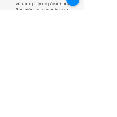
να αποτρέψει τη διείσδυση
βρωμιάς και υγρασίας στο
εσωτερικό του ντουλαπιού.
Μόνιμος καθαρισμός του
πρωτεύοντος κυλίνδρου με
ενσωματωμένη χτένα
Χρήση : αφαίρεση της
λεπτής μεμβράνης που
καλύπτει διαφορετικούς
τύπους κρέατος.
Είτε αφαίρεση παχιάς
φλούδας ή στρώματος
λίπους από χοιρινό και
βοδινό κρέας
Προέλευση: Βέλγιο, του
οίκου CRETEL