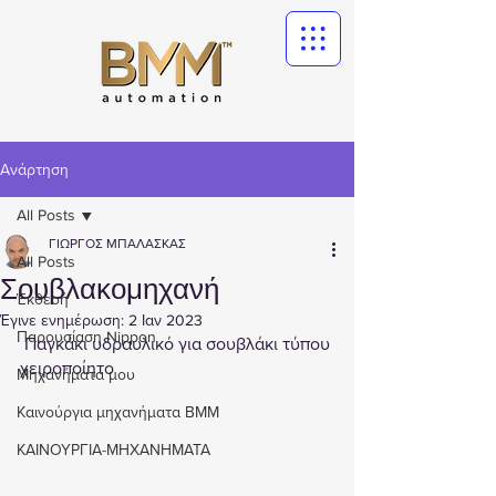
Ανάρτηση
All Posts
ΓΙΩΡΓΟΣ ΜΠΑΛΑΣΚΑΣ
All Posts
Σουβλακομηχανή
Έκθεσή
Έγινε ενημέρωση:
2 Ιαν 2023
Παρουσίαση Nippon
 Παγκάκι υδραυλικό για σουβλάκι τύπου 
χειροποίητο 
Μηχανήματα μου
Καινούργια μηχανήματα ΒΜΜ
ΚΑΙΝΟΥΡΓΙΑ-ΜΗΧΑΝΗΜΑΤΑ