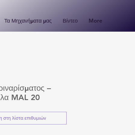
Τα Μηχανήματα μας
Βίντεο
More
ιναρίσματος –
έλα MAL 20
 στη λίστα επιθυμιών