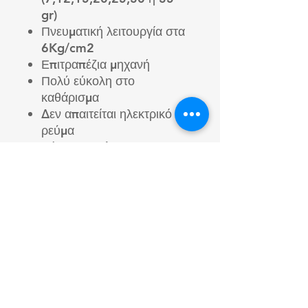
gr)
Πνευματική λειτουργία στα
6Kg/cm2
Επιτραπέζια μηχανή
Πολύ εύκολη στο
καθάρισμα
Δεν απαιτείται ηλεκτρικό
ρεύμα
Βάρος : 25 kg
Διαστάσεις : 450 x 200 x
600 mm
Φτιαγμένο από ανοξείδωτο
ατσάλι
Ισπανικής προέλευσης, του
οίκου GASER
Δες ένα βίντεο το πως
δουλεύει μηχανή