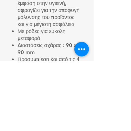
έμφαση στην υγιεινή,
σφραγίζει για την αποφυγή
μόλυνσης του προϊόντος
και για μέγιστη ασφάλεια
Με ρόδες για εύκολη
μεταφορά
Διαστάσεις σχάρας : 90 x
90 mm
Προσυμπίεση και από τις 4
πλευρές
Απόδοση : 1100 kg/h
(1400 kg/h)
Μέγεθος θαλάμου : 96 x
96 x 310 mm (90 x 90 x
530 mm)
Διαστάσεις: 1300 x 660 x
1115 mm (1700 x 660 x
1115)
Βάρος : 260kg (300Kg)