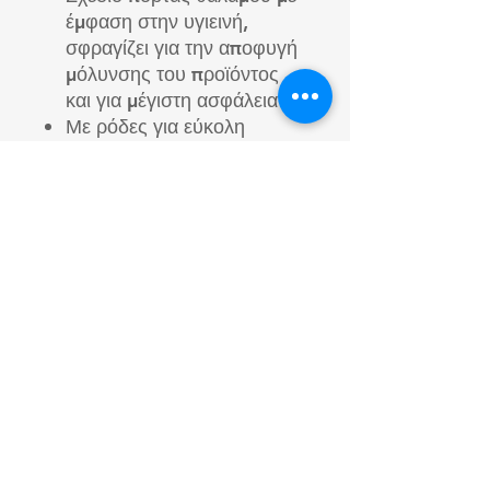
έμφαση στην υγιεινή,
σφραγίζει για την αποφυγή
μόλυνσης του προϊόντος
και για μέγιστη ασφάλεια
Με ρόδες για εύκολη
μεταφορά
Διαστάσεις σχάρας : 90 x
90 mm
Απόδοση : 950 kg/h (1250
kg/h)
Μέγεθος θαλάμου : 90 x
90 x 310 mm (90 x 90 x
530 mm)
Διαστάσεις: 1300 x 660 x
1115 mm (1700 x 660 x
1115)
Βάρος : 260kg (300Kg)
Ισπανικής προέλευσης, του