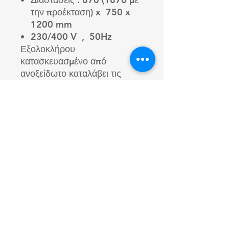
την προέκταση) x 750 x
1200 mm
230/400 V , 50Hz
Εξολοκλήρου
κατασκευασμένο από
ανοξείδωτο καταλάβει τις
βιομηχανίες τροφίμων πολύ
εύκολα στην μεταφορά γιατί
βγαίνουνε χερούλια και έχει
ρόδες η μηχανή ώστε να την
μετακινήσουμε και να την
πάμε όπου θέλουμε.
https://www.youtube.com/w
atch?v=GHMWuFPrFa8