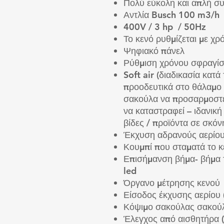
Πολύ εύκολη και απλή σ
Αντλία Busch 100 m3/h
400V / 3 hp / 50Hz
Το κενό ρυθμίζεται με χρ
Ψηφιακό πάνελ
Ρύθμιση χρόνου σφραγί
Soft air (διαδικασία κατά
προοδευτικά στο θάλαμο 
σακούλα να προσαρμοστε
να καταστραφεί – ιδανική
βίδες / προϊόντα σε σκόνη
Έκχυση αδρανούς αερίου
Κουμπί που σταματά το κεν
Επισήμανση βήμα- βήμα τ
led
Όργανο μέτρησης κενού
Είσοδος έκχυσης αερίου 
Κόψιμο σακούλας σακούλ
Έλεγχος από αισθητήρα (